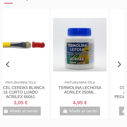
PINTURA PARA TELA
PINTURA PARA TELA
COLA PERMANENTE
DILUYENTE PARA
ACRILEX 250GR.
PINTURA DE TELA
PEGAMENTO REMOVIBLE
ACRILEX 120ML
7,95 €
3,40 €
Añadir al carrito
Añadir al carrito