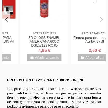
PINTURA PARA TELA
PAPELERÍA
Pintura para tela metalizada
CAJA 10 TIZAS PARA
Acrilex 37Ml
PIZARRA DE CARBONATO
DE CALCIO BLANCAS
REDONDAS -ANTIPOLVO
2,60 €
0,85 €
MILAN 244210
Añadir al carrito
Añadir al carrito
PRECIOS EXCLUSIVOS PARA PEDIDOS ONLINE
Los precios y productos mostrados en la web son exclusivos
para pedidos online, si desea recoger su pedido en nuestra
tienda, tiene que efectuarlo en esta web e indicar como forma
de entrega "recogida en tienda gratuita" y una vez listo su
pedido le avisaremos para que pase a recogerlo