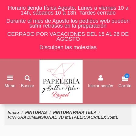
Horario tienda física Agosto, Lunes a viernes 10 a
14h, sábados 10 a 13h. Tardes cerrado
Durante el mes de Agosto los pedidos web pueden
sufrir retrasos en la preparación
CERRADO POR VACACIONES DEL 15 AL 26 DE
AGOSTO
Disculpen las molestias
0
Menu
Buscar
Iniciar sesión
Carrito
Inicio
PINTURAS
PINTURA PARA TELA
PINTURA DIMENSIONAL 3D METALLIC ACRILEX 35ML