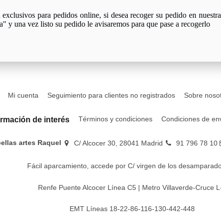
xclusivos para pedidos online, si desea recoger su pedido en nuestra 
a" y una vez listo su pedido le avisaremos para que pase a recogerlo
Mi cuenta
Seguimiento para clientes no registrados
Sobre noso
Términos y condiciones
Condiciones de en
ormación de interés
bellas artes Raquel
C/ Alcocer 30, 28041 Madrid
91 796 78 10
Fácil aparcamiento, accede por C/ virgen de los desamparado
Renfe Puente Alcocer Línea C5 | Metro Villaverde-Cruce L
EMT Líneas 18-22-86-116-130-442-448