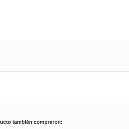
PINTURA DIMEN
3D BRILLANTE...
2,50 €
oducto también compraron: