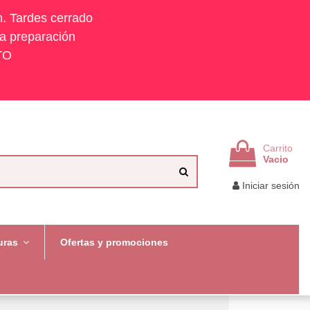
h. Tardes cerrado
la preparación
TO
Carrito
Vacio
Iniciar sesión
uras
Ofertas y promociones