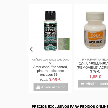
ES ESPECIALES
Acrílicos La Americana de Deco
PINTURA PARA TELA
Art
UETE DE 10
COLA PERMANEN
Americana Enchanted,
PAPEL CARBÓN
(REMOVIBLE) ACRI
pintura iridiscente
RA CALCAR
37GR.
envases 59ml
AÑO DIN A4
3,95 €
1,85 €
3,95 €
Desde
adir al carrito
Añadir al carri
Añadir al carrito
PRECIOS EXCLUSIVOS PARA PEDIDOS ONLIN