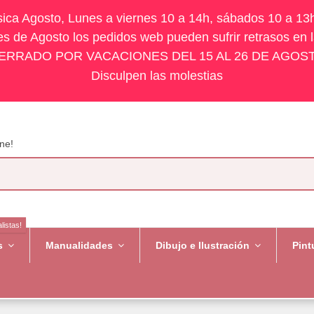
ísica Agosto, Lunes a viernes 10 a 14h, sábados 10 a 13
s de Agosto los pedidos web pueden sufrir retrasos en 
ERRADO POR VACACIONES DEL 15 AL 26 DE AGOS
Disculpen las molestias
ne!
listas!
es
Manualidades
Dibujo e Ilustración
Pint