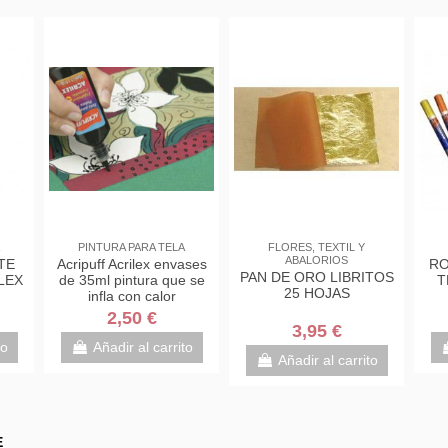
PINTURA PARA TELA
FLORES, TEXTIL Y
ABALORIOS
TE
Acripuff Acrilex envases
RO
PAN DE ORO LIBRITOS
LEX
de 35ml pintura que se
T
25 HOJAS
infla con calor
2,50 €
3,95 €
to
Añadir al carrito
Añadir al carrito
E