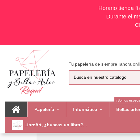
Horario tienda f
Durante el me
C
Tu papelería de siempre ¡ahora onli
¡Somos especia
Papelería
Informática
Bellas art
LibreArt, ¿buscas un libro?...