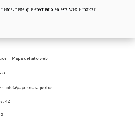
tienda, tiene que efectuarlo en esta web e indicar
tros
Mapa del sitio web
vío
info@papeleriaraquel.es
s, 42
-3