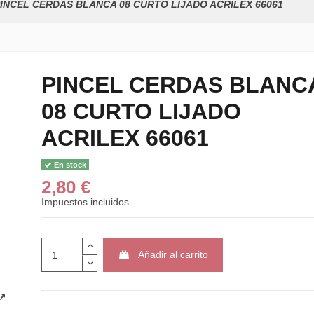
INCEL CERDAS BLANCA 08 CURTO LIJADO ACRILEX 66061
PINCEL CERDAS BLANC
08 CURTO LIJADO
Pintura para tela A
textil 37ml
ACRILEX 66061
1,62 €
1,80 €
En stock
PINCEL CERDAS
2,80 €
04 CURTO LIJADO
2,75 €
Impuestos incluidos
PINCEL CERDAS
16 CURTO LIJADO
3,05 €
Añadir al carrito
PINTURA DIMEN
3D METALLIC...
2,60 €