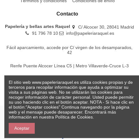
Términos y condiciones
Condiciones de envío
Contacto
Papelería y bellas artes Raquel
C/ Alcocer 30, 28041 Madrid
91 796 78 10
info@papeleriaraquel.es
Fácil aparcamiento, accede por C/ virgen de los desamparados,
42
Renfe Puente Alcocer Línea C5 | Metro Villaverde-Cruce L-3
EMT Líneas 18-22-86-116-130-442-448
El sitio web www.papeleriaraquel.es utiliza cookies propias y de
terceros para recopilar información que ayuda a optimizar su
visita a sus páginas web. No se utilizarán las cookies para
recoger información de carácter personal. Usted puede permitir
su uso haciendo clic en el botón aceptar. NOTA - Si hace clic en
el botón:"Aceptar cookies" Continua navegando por la página
web y el mensaje puede desaparecer. Encontrará más
información en nuestra
Política de Cookies.
© Papelería y bellas artes Raquel 2026
Aceptar