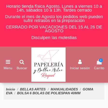
Horario tienda física Agosto, Lunes a viernes 10 a
14h, sábados 10 a 13h. Tardes cerrado
Durante el mes de Agosto los pedidos web pueden
sufrir retrasos en la preparación
CERRADO POR VACACIONES DEL 15 AL 26 DE
AGOSTO
Disculpen las molestias
0
Menu
Buscar
Iniciar sesión
Carrito
Inicio
BELLAS ARTES
MANUALIDADES
GOMA
EVA
BOLSA 6 BOLAS DE POLIESPAN 40MM