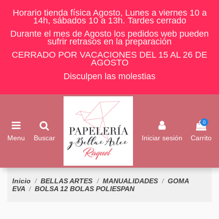
Horario tienda física Agosto, Lunes a viernes 10 a
14h, sábados 10 a 13h. Tardes cerrado
Durante el mes de Agosto los pedidos web pueden
sufrir retrasos en la preparación
CERRADO POR VACACIONES DEL 15 AL 26 DE
AGOSTO
Disculpen las molestias
0
Menu
Buscar
Iniciar sesión
Carrito
Inicio
BELLAS ARTES
MANUALIDADES
GOMA
EVA
BOLSA 12 BOLAS POLIESPAN