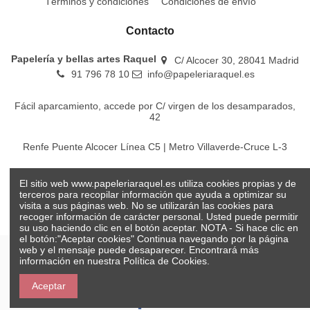
Términos y condiciones
Condiciones de envío
Contacto
Papelería y bellas artes Raquel
C/ Alcocer 30, 28041 Madrid
91 796 78 10
info@papeleriaraquel.es
Fácil aparcamiento, accede por C/ virgen de los desamparados,
42
Renfe Puente Alcocer Línea C5 | Metro Villaverde-Cruce L-3
EMT Líneas 18-22-86-116-130-442-448
El sitio web www.papeleriaraquel.es utiliza cookies propias y de
terceros para recopilar información que ayuda a optimizar su
visita a sus páginas web. No se utilizarán las cookies para
recoger información de carácter personal. Usted puede permitir
su uso haciendo clic en el botón aceptar. NOTA - Si hace clic en
el botón:"Aceptar cookies" Continua navegando por la página
web y el mensaje puede desaparecer. Encontrará más
información en nuestra
Política de Cookies.
© Papelería y bellas artes Raquel 2026
Aceptar