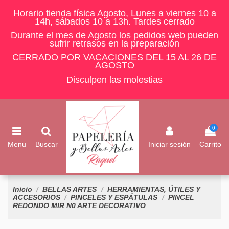
Horario tienda física Agosto, Lunes a viernes 10 a
14h, sábados 10 a 13h. Tardes cerrado
Durante el mes de Agosto los pedidos web pueden
sufrir retrasos en la preparación
CERRADO POR VACACIONES DEL 15 AL 26 DE
AGOSTO
Disculpen las molestias
0
Menu
Buscar
Iniciar sesión
Carrito
Inicio
BELLAS ARTES
HERRAMIENTAS, ÚTILES Y
ACCESORIOS
PINCELES Y ESPÁTULAS
PINCEL
REDONDO MIR N0 ARTE DECORATIVO