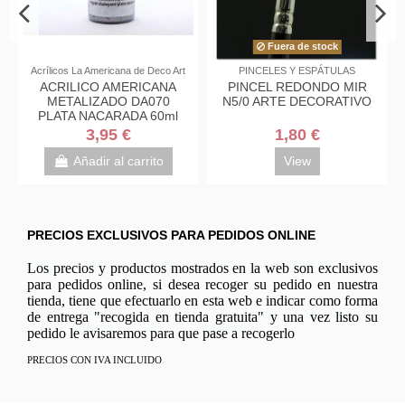
Fuera de stock
cos La Americana de Deco Art
PINCELES Y ESPÁTULAS
PINTU
RILICO AMERICANA
PINCEL REDONDO MIR
Pintu
ETALIZADO DA070
N5/0 ARTE DECORATIVO
fluoresce
TA NACARADA 60ml
3,95 €
1,80 €
Añadir al carrito
View
Aña
PRECIOS EXCLUSIVOS PARA PEDIDOS ONLINE
Los precios y productos mostrados en la web son exclusivos
para pedidos online, si desea recoger su pedido en nuestra
tienda, tiene que efectuarlo en esta web e indicar como forma
de entrega "recogida en tienda gratuita" y una vez listo su
pedido le avisaremos para que pase a recogerlo
PRECIOS CON IVA INCLUIDO