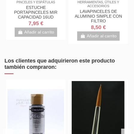
LIARES
PINCELES Y ESPÁTULAS
HERRAMIENTAS, ÚTILES
ACCESORIOS
N OLOR
ESTUCHE
LAVAPINCELES D
ÁS
PORTAPINCELES MIR
ALUMINIO SIMPLE 
) 500ML
CAPACIDAD 16UD
FILTRO
7,95 €
8,50 €
arrito
Añadir al carrito
Añadir al carrit
Los clientes que adquirieron este producto
también compraron: