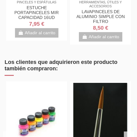
ES
PINCELES Y ESPÁTULAS
HERRAMIENTAS, ÚTILES Y
ACCESORIOS
LOR
ESTUCHE
LAVAPINCELES DE
PORTAPINCELES MIR
ALUMINIO SIMPLE CON
00ML
CAPACIDAD 16UD
FILTRO
7,95 €
8,50 €
o
Añadir al carrito
Añadir al carrito
Los clientes que adquirieron este producto
también compraron: