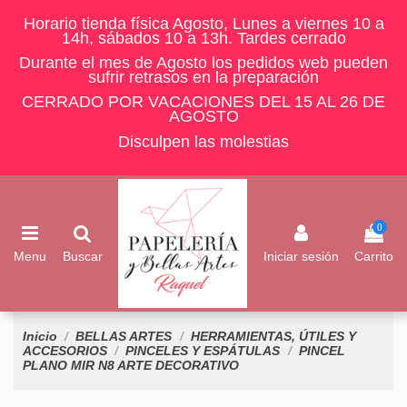
Horario tienda física Agosto, Lunes a viernes 10 a
14h, sábados 10 a 13h. Tardes cerrado
Durante el mes de Agosto los pedidos web pueden
sufrir retrasos en la preparación
CERRADO POR VACACIONES DEL 15 AL 26 DE
AGOSTO
Disculpen las molestias
0
Menu
Buscar
Iniciar sesión
Carrito
Inicio
BELLAS ARTES
HERRAMIENTAS, ÚTILES Y
ACCESORIOS
PINCELES Y ESPÁTULAS
PINCEL
PLANO MIR N8 ARTE DECORATIVO