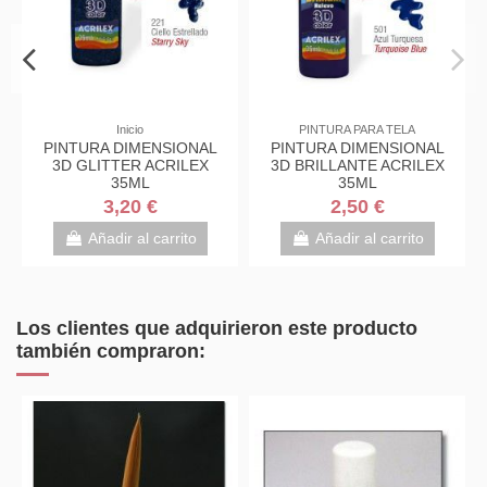
Inicio
PINTURA PARA TELA
AL
PINTURA DIMENSIONAL
PINTURA DIMENSIONAL
EX
3D GLITTER ACRILEX
3D BRILLANTE ACRILEX
35ML
35ML
3,20 €
2,50 €
Añadir al carrito
Añadir al carrito
Los clientes que adquirieron este producto
también compraron: