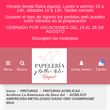
Horario tienda física Agosto, Lunes a viernes 10 a
14h, sábados 10 a 13h. Tardes cerrado
Durante el mes de Agosto los pedidos web pueden
sufrir retrasos en la preparación
CERRADO POR VACACIONES DEL 15 AL 26 DE
AGOSTO
Disculpen las molestias
0
Menu
Buscar
Iniciar sesión
Carrito
Inicio
PINTURAS
PINTURAS ACRILICAS
Acrílicos La Americana de Deco Art
ACRILICO
AMERICANA METALIZADO DA202 ORO CHAMPAGNE
60ml