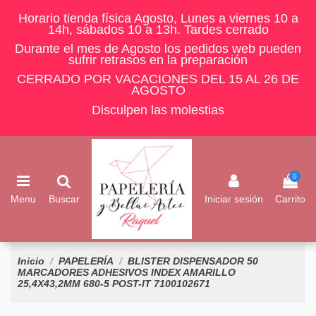
Horario tienda física Agosto, Lunes a viernes 10 a
14h, sábados 10 a 13h. Tardes cerrado
Durante el mes de Agosto los pedidos web pueden
sufrir retrasos en la preparación
CERRADO POR VACACIONES DEL 15 AL 26 DE
AGOSTO
Disculpen las molestias
0
Menu
Buscar
Iniciar sesión
Carrito
Inicio
PAPELERÍA
BLISTER DISPENSADOR 50
MARCADORES ADHESIVOS INDEX AMARILLO
25,4X43,2MM 680-5 POST-IT 7100102671