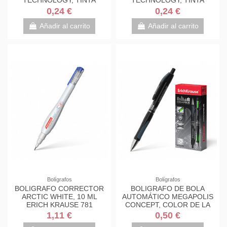
TECHNOLOGY, TINTA
TECHNOLOGY, TINTA
COLOR: NEGRO ERICH
COLOR: ROJO ERICH
0,24 €
0,24 €
KRAUSE 33529
KRAUSE 33530
Añadir al carrito
Añadir al carrito
Bolígrafos
Bolígrafos
BOLIGRAFO CORRECTOR
BOLIGRAFO DE BOLA
ARCTIC WHITE, 10 ML
AUTOMÁTICO MEGAPOLIS
ERICH KRAUSE 781
CONCEPT, COLOR DE LA
TINTA: NEGRO ERICH
1,11 €
0,50 €
KRAUSE 32