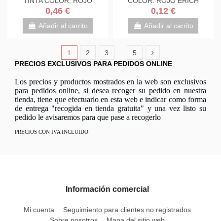
TINTA COLOR: ROJO
COLOR: ROJO ERICH
ERICH KRAUSE 37067
KRAUSE 43186
0,46 €
0,12 €
Añadir al carrito
Añadir al carrito
1
2
3
…
5
PRECIOS EXCLUSIVOS PARA PEDIDOS ONLINE
Los precios y productos mostrados en la web son exclusivos
para pedidos online, si desea recoger su pedido en nuestra
tienda, tiene que efectuarlo en esta web e indicar como forma
de entrega "recogida en tienda gratuita" y una vez listo su
pedido le avisaremos para que pase a recogerlo
PRECIOS CON IVA INCLUIDO
Información comercial
Mi cuenta
Seguimiento para clientes no registrados
Sobre nosotros
Mapa del sitio web