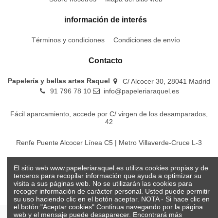
información de interés
Términos y condiciones
Condiciones de envío
Contacto
Papelería y bellas artes Raquel
C/ Alcocer 30, 28041 Madrid
91 796 78 10
info@papeleriaraquel.es
Fácil aparcamiento, accede por C/ virgen de los desamparados,
42
Renfe Puente Alcocer Línea C5 | Metro Villaverde-Cruce L-3
EMT Líneas 18-22-86-116-130-442-448
El sitio web www.papeleriaraquel.es utiliza cookies propias y de
terceros para recopilar información que ayuda a optimizar su
visita a sus páginas web. No se utilizarán las cookies para
recoger información de carácter personal. Usted puede permitir
su uso haciendo clic en el botón aceptar. NOTA - Si hace clic en
el botón:"Aceptar cookies" Continua navegando por la página
web y el mensaje puede desaparecer. Encontrará más