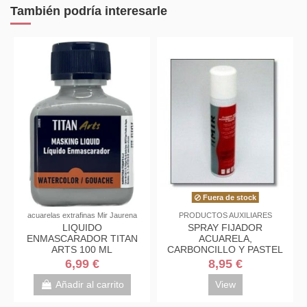
También podría interesarle
Fuera de stock
acuarelas extrafinas Mir Jaurena
PRODUCTOS AUXILIARES
LIQUIDO
SPRAY FIJADOR
ENMASCARADOR TITAN
ACUARELA,
ARTS 100 ML
CARBONCILLO Y PASTEL
MIR 250ML
6,99 €
8,95 €
Añadir al carrito
View