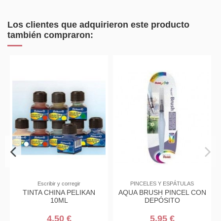
Los clientes que adquirieron este producto
también compraron:
Escribir y corregir
PINCELES Y ESPÁTULAS
AS
TINTA CHINA PELIKAN
AQUA BRUSH PINCEL CON
10ML
DEPÓSITO
4,50 €
5,95 €