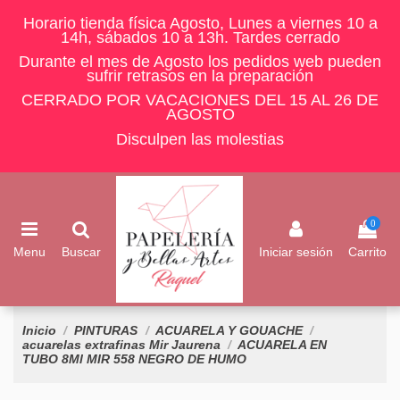
Horario tienda física Agosto, Lunes a viernes 10 a
14h, sábados 10 a 13h. Tardes cerrado
Durante el mes de Agosto los pedidos web pueden
sufrir retrasos en la preparación
CERRADO POR VACACIONES DEL 15 AL 26 DE
AGOSTO
Disculpen las molestias
0
Menu
Buscar
Iniciar sesión
Carrito
Inicio
PINTURAS
ACUARELA Y GOUACHE
acuarelas extrafinas Mir Jaurena
ACUARELA EN
TUBO 8Ml MIR 558 NEGRO DE HUMO