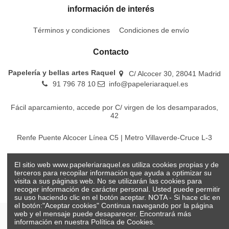
información de interés
Términos y condiciones
Condiciones de envío
Contacto
Papelería y bellas artes Raquel
C/ Alcocer 30, 28041 Madrid
91 796 78 10
info@papeleriaraquel.es
Fácil aparcamiento, accede por C/ virgen de los desamparados,
42
Renfe Puente Alcocer Línea C5 | Metro Villaverde-Cruce L-3
EMT Líneas 18-22-86-116-130-442-448
El sitio web www.papeleriaraquel.es utiliza cookies propias y de
terceros para recopilar información que ayuda a optimizar su
visita a sus páginas web. No se utilizarán las cookies para
recoger información de carácter personal. Usted puede permitir
su uso haciendo clic en el botón aceptar. NOTA - Si hace clic en
el botón:"Aceptar cookies" Continua navegando por la página
web y el mensaje puede desaparecer. Encontrará más
información en nuestra
Política de Cookies.