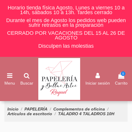
Horario tienda física Agosto, Lunes a viernes 10 a
14h, sábados 10 a 13h. Tardes cerrado
Durante el mes de Agosto los pedidos web pueden
sufrir retrasos en la preparación
CERRADO POR VACACIONES DEL 15 AL 26 DE
AGOSTO
Disculpen las molestias
0
Menu
Buscar
Iniciar sesión
Carrito
Inicio
PAPELERÍA
Complementos de oficina
Artículos de escritorio
TALADRO 4 TALADROS 10H