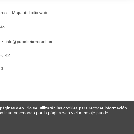
tros
Mapa del sitio web
vío
info@papeleriaraquel.es
s, 42
-3
s páginas web. No se utilizarán las cookies para recoger información
 Continua navegando por la página web y el mensaje puede