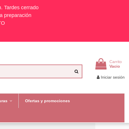
h. Tardes cerrado
la preparación
TO
Carrito
Vacio
Iniciar sesión
uras
Ofertas y promociones