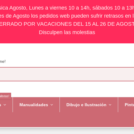
ísica Agosto, Lunes a viernes 10 a 14h, sábados 10 a 13
s de Agosto los pedidos web pueden sufrir retrasos en 
ERRADO POR VACACIONES DEL 15 AL 26 DE AGOS
Disculpen las molestias
ne!
listas!
es
Manualidades
Dibujo e Ilustración
Pint