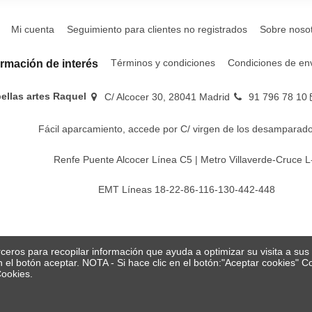
Mi cuenta
Seguimiento para clientes no registrados
Sobre noso
Términos y condiciones
Condiciones de en
ormación de interés
bellas artes Raquel
C/ Alcocer 30, 28041 Madrid
91 796 78 10
Fácil aparcamiento, accede por C/ virgen de los desamparado
Renfe Puente Alcocer Línea C5 | Metro Villaverde-Cruce L
EMT Líneas 18-22-86-116-130-442-448
erceros para recopilar información que ayuda a optimizar su visita a su
en el botón aceptar. NOTA - Si hace clic en el botón:"Aceptar cookies"
Cookies.
© Papelería y bellas artes Raquel 2026