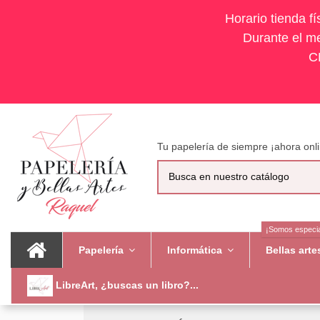
Horario tienda f
Durante el me
C
Tu papelería de siempre ¡ahora onli
¡Somos especia
Papelería
Informática
Bellas art
LibreArt, ¿buscas un libro?...