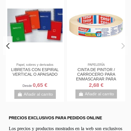
Papel, sobres y derivados
PAPELERÍA
LIBRETAS CON ESPIRAL
CINTA DE PINTOR /
VERTICAL O APAISADO
CARROCERO PARA
ENMASCARAR PARA
PROFESIONALES
0,65 €
2,68 €
Desde
19MM.X50M. TESA...
Añadir al carrito
Añadir al carrito
PRECIOS EXCLUSIVOS PARA PEDIDOS ONLINE
Los precios y productos mostrados en la web son exclusivos