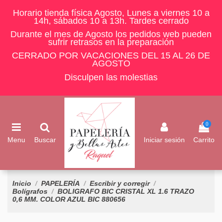
Horario tienda física Agosto, Lunes a viernes 10 a
14h, sábados 10 a 13h. Tardes cerrado
Durante el mes de Agosto los pedidos web pueden
sufrir retrasos en la preparación
CERRADO POR VACACIONES DEL 15 AL 26 DE
AGOSTO
Disculpen las molestias
0
Menu
Buscar
Iniciar sesión
Carrito
Inicio
PAPELERÍA
Escribir y corregir
Bolígrafos
BOLIGRAFO BIC CRISTAL XL 1.6 TRAZO
0,6 MM. COLOR AZUL BIC 880656