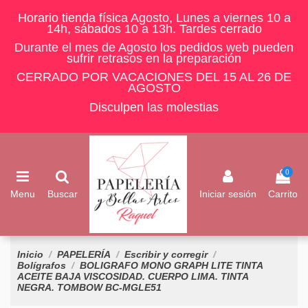
Horario tienda física Agosto, Lunes a viernes 10 a
14h, sábados 10 a 13h. Tardes cerrado
Durante el mes de Agosto los pedidos web pueden
sufrir retrasos en la preparación
CERRADO POR VACACIONES DEL 15 AL 26 DE
AGOSTO
Disculpen las molestias
0
Menu
Buscar
Iniciar sesión
Carrito
Inicio
PAPELERÍA
Escribir y corregir
Bolígrafos
BOLIGRAFO MONO GRAPH LITE TINTA
ACEITE BAJA VISCOSIDAD. CUERPO LIMA. TINTA
NEGRA. TOMBOW BC-MGLE51