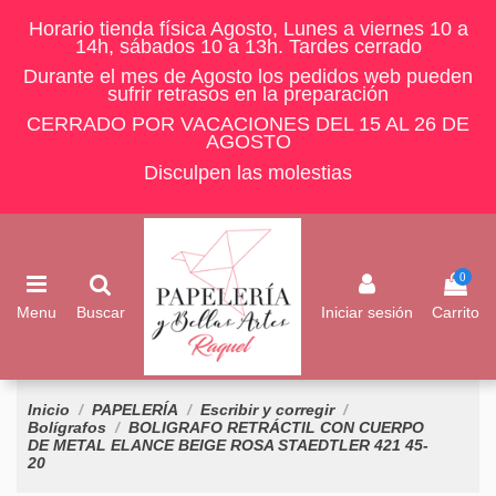
Horario tienda física Agosto, Lunes a viernes 10 a
14h, sábados 10 a 13h. Tardes cerrado
Durante el mes de Agosto los pedidos web pueden
sufrir retrasos en la preparación
CERRADO POR VACACIONES DEL 15 AL 26 DE
AGOSTO
Disculpen las molestias
0
Menu
Buscar
Iniciar sesión
Carrito
Inicio
PAPELERÍA
Escribir y corregir
Bolígrafos
BOLIGRAFO RETRÁCTIL CON CUERPO
DE METAL ELANCE BEIGE ROSA STAEDTLER 421 45-
20