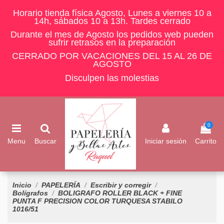
Horario tienda física Agosto, Lunes a viernes 10 a
14h, sábados 10 a 13h. Tardes cerrado
Durante el mes de Agosto los pedidos web pueden
sufrir retrasos en la preparación
CERRADO POR VACACIONES DEL 15 AL 26 DE
AGOSTO
Disculpen las molestias
0
Menu
Buscar
Iniciar sesión
Carrito
Inicio
PAPELERÍA
Escribir y corregir
Bolígrafos
BOLIGRAFO ROLLER BLACK + FINE
PUNTA F PRECISION COLOR TURQUESA STABILO
1016/51