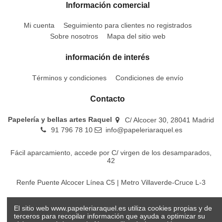
Información comercial
Mi cuenta
Seguimiento para clientes no registrados
Sobre nosotros
Mapa del sitio web
información de interés
Términos y condiciones
Condiciones de envío
Contacto
Papelería y bellas artes Raquel
C/ Alcocer 30, 28041 Madrid
91 796 78 10
info@papeleriaraquel.es
Fácil aparcamiento, accede por C/ virgen de los desamparados,
42
Renfe Puente Alcocer Línea C5 | Metro Villaverde-Cruce L-3
EMT Líneas 18-22-86-116-130-442-448
El sitio web www.papeleriaraquel.es utiliza cookies propias y de
terceros para recopilar información que ayuda a optimizar su