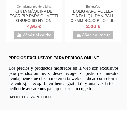
Complementos de oficina
Bolígrafos
CINTA MÁQUINA DE
BOLIGRAFO ROLLER
ESCRIBIR PARA OLIVETTI
TINTA LIQUIDA V-BALL
GRUPO 8D NYLON
0.7MM ROJO PILOT BL-
NEGRO Y ROJO 571984 /
VB7-R
4,95 €
2,06 €
44041
Añadir al carrito
Añadir al carrito
PRECIOS EXCLUSIVOS PARA PEDIDOS ONLINE
Los precios y productos mostrados en la web son exclusivos
para pedidos online, si desea recoger su pedido en nuestra
tienda, tiene que efectuarlo en esta web e indicar como forma
de entrega "recogida en tienda gratuita" y una vez listo su
pedido le avisaremos para que pase a recogerlo
PRECIOS CON IVA INCLUIDO