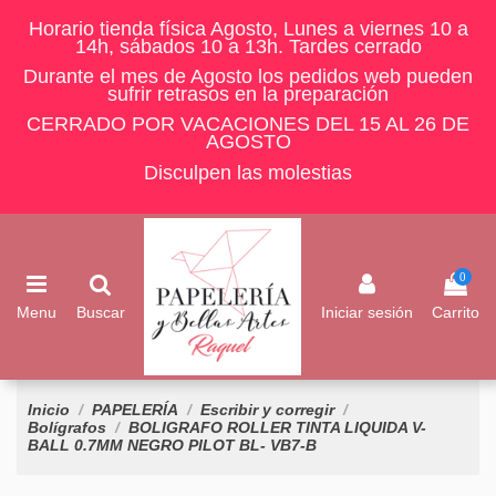
Horario tienda física Agosto, Lunes a viernes 10 a
14h, sábados 10 a 13h. Tardes cerrado
Durante el mes de Agosto los pedidos web pueden
sufrir retrasos en la preparación
CERRADO POR VACACIONES DEL 15 AL 26 DE
AGOSTO
Disculpen las molestias
0
Menu
Buscar
Iniciar sesión
Carrito
Inicio
PAPELERÍA
Escribir y corregir
Bolígrafos
BOLIGRAFO ROLLER TINTA LIQUIDA V-
BALL 0.7MM NEGRO PILOT BL- VB7-B