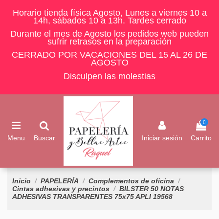
Horario tienda física Agosto, Lunes a viernes 10 a
14h, sábados 10 a 13h. Tardes cerrado
Durante el mes de Agosto los pedidos web pueden
sufrir retrasos en la preparación
CERRADO POR VACACIONES DEL 15 AL 26 DE
AGOSTO
Disculpen las molestias
0
Menu
Buscar
Iniciar sesión
Carrito
Inicio
PAPELERÍA
Complementos de oficina
Cintas adhesivas y precintos
BILSTER 50 NOTAS
ADHESIVAS TRANSPARENTES 75x75 APLI 19568