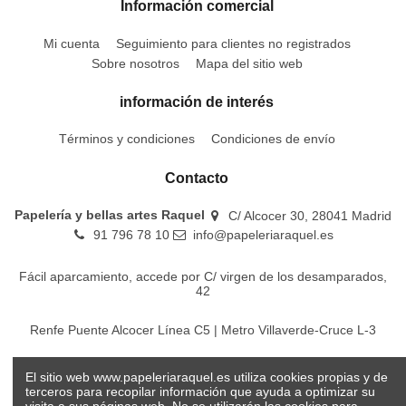
Información comercial
Mi cuenta
Seguimiento para clientes no registrados
Sobre nosotros
Mapa del sitio web
información de interés
Términos y condiciones
Condiciones de envío
Contacto
Papelería y bellas artes Raquel
C/ Alcocer 30, 28041 Madrid
91 796 78 10
info@papeleriaraquel.es
Fácil aparcamiento, accede por C/ virgen de los desamparados,
42
Renfe Puente Alcocer Línea C5 | Metro Villaverde-Cruce L-3
EMT Líneas 18-22-86-116-130-442-448
El sitio web www.papeleriaraquel.es utiliza cookies propias y de
terceros para recopilar información que ayuda a optimizar su
visita a sus páginas web. No se utilizarán las cookies para