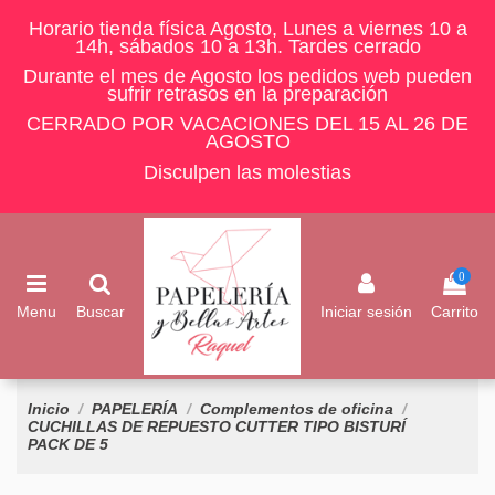
Horario tienda física Agosto, Lunes a viernes 10 a
14h, sábados 10 a 13h. Tardes cerrado
Durante el mes de Agosto los pedidos web pueden
sufrir retrasos en la preparación
CERRADO POR VACACIONES DEL 15 AL 26 DE
AGOSTO
Disculpen las molestias
0
Menu
Buscar
Iniciar sesión
Carrito
Inicio
PAPELERÍA
Complementos de oficina
CUCHILLAS DE REPUESTO CUTTER TIPO BISTURÍ
PACK DE 5