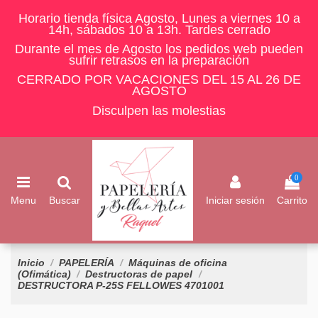
Horario tienda física Agosto, Lunes a viernes 10 a
14h, sábados 10 a 13h. Tardes cerrado
Durante el mes de Agosto los pedidos web pueden
sufrir retrasos en la preparación
CERRADO POR VACACIONES DEL 15 AL 26 DE
AGOSTO
Disculpen las molestias
0
Menu
Buscar
Iniciar sesión
Carrito
Inicio
PAPELERÍA
Máquinas de oficina
(Ofimática)
Destructoras de papel
DESTRUCTORA P-25S FELLOWES 4701001