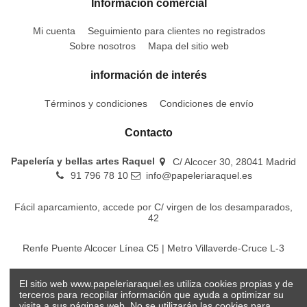
Información comercial
Mi cuenta
Seguimiento para clientes no registrados
Sobre nosotros
Mapa del sitio web
información de interés
Términos y condiciones
Condiciones de envío
Contacto
Papelería y bellas artes Raquel
C/ Alcocer 30, 28041 Madrid
91 796 78 10
info@papeleriaraquel.es
Fácil aparcamiento, accede por C/ virgen de los desamparados,
42
Renfe Puente Alcocer Línea C5 | Metro Villaverde-Cruce L-3
EMT Líneas 18-22-86-116-130-442-448
El sitio web www.papeleriaraquel.es utiliza cookies propias y de
terceros para recopilar información que ayuda a optimizar su
visita a sus páginas web. No se utilizarán las cookies para