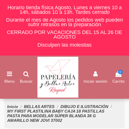
Horario tienda física Agosto, Lunes a viernes 10 a
14h, sábados 10 a 13h. Tardes cerrado
Durante el mes de Agosto los pedidos web pueden
sufrir retrasos en la preparación
CERRADO POR VACACIONES DEL 15 AL 26 DE
AGOSTO
Disculpen las molestias
0
Menu
Buscar
Iniciar sesión
Carrito
Inicio
BELLAS ARTES
DIBUJO E ILUSTRACIÓN
MY FIRST PLASTILINA BABY CAJA 18 PASTILLAS
PASTA PARA MODELAR SÚPER BLANDA 38 G
AMARILLO NEW JOVI 37002