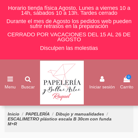
Horario tienda física Agosto, Lunes a viernes 10 a
14h, sábados 10 a 13h. Tardes cerrado
Durante el mes de Agosto los pedidos web pueden
sufrir retrasos en la preparación
CERRADO POR VACACIONES DEL 15 AL 26 DE
AGOSTO
Disculpen las molestias
0
Menu
Buscar
Iniciar sesión
Carrito
Inicio
PAPELERÍA
Dibujo y manualidades
ESCALIMETRO plástico escala B 30cm con funda
M+R