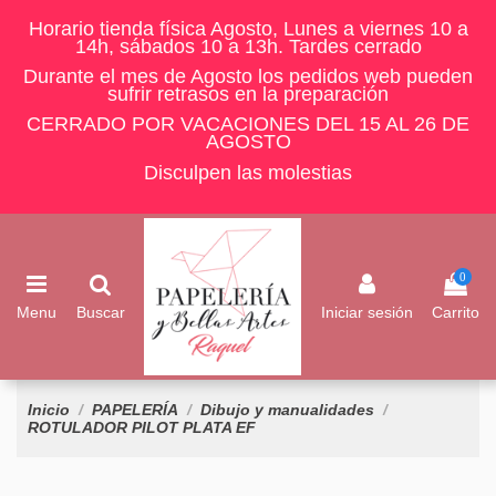
Horario tienda física Agosto, Lunes a viernes 10 a
14h, sábados 10 a 13h. Tardes cerrado
Durante el mes de Agosto los pedidos web pueden
sufrir retrasos en la preparación
CERRADO POR VACACIONES DEL 15 AL 26 DE
AGOSTO
Disculpen las molestias
0
Menu
Buscar
Iniciar sesión
Carrito
Inicio
PAPELERÍA
Dibujo y manualidades
ROTULADOR PILOT PLATA EF