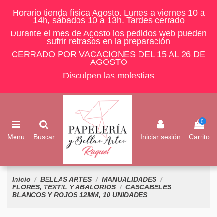
Horario tienda física Agosto, Lunes a viernes 10 a
14h, sábados 10 a 13h. Tardes cerrado
Durante el mes de Agosto los pedidos web pueden
sufrir retrasos en la preparación
CERRADO POR VACACIONES DEL 15 AL 26 DE
AGOSTO
Disculpen las molestias
0
Menu
Buscar
Iniciar sesión
Carrito
Inicio
BELLAS ARTES
MANUALIDADES
FLORES, TEXTIL Y ABALORIOS
CASCABELES
BLANCOS Y ROJOS 12MM, 10 UNIDADES