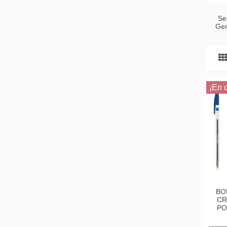
Se
Gen
¡En o
BO
CR
PO