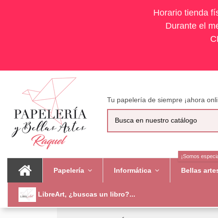
Horario tienda f
Durante el me
C
Tu papelería de siempre ¡ahora onli
¡Somos especia
Papelería
Informática
Bellas art
LibreArt, ¿buscas un libro?...