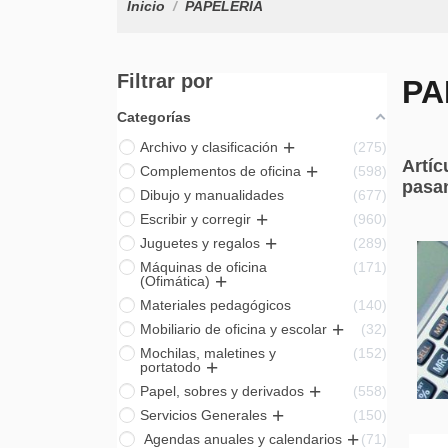
Inicio
PAPELERÍA
Filtrar por
PA
Categorías
Archivo y clasificación
275
Artíc
Complementos de oficina
598
pasan
Dibujo y manualidades
677
Escribir y corregir
960
Juguetes y regalos
289
Máquinas de oficina
171
(Ofimática)
Materiales pedagógicos
140
Mobiliario de oficina y escolar
32
Mochilas, maletines y
152
portatodo
Papel, sobres y derivados
558
Servicios Generales
150
Agendas anuales y calendarios
71