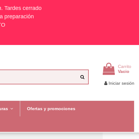
h. Tardes cerrado
la preparación
TO
Carrito
Vacio
Iniciar sesión
uras
Ofertas y promociones