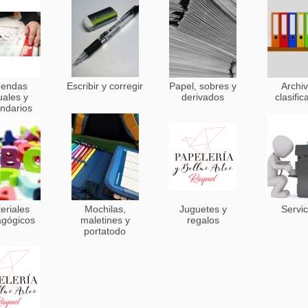
endas
Escribir y corregir
Papel, sobres y
Archiv
uales y
derivados
clasific
endarios
eriales
Mochilas,
Juguetes y
Servic
gógicos
maletines y
regalos
portatodo