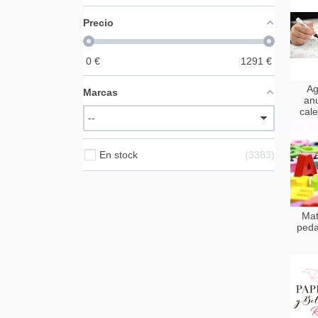
Precio
0
€
1291
€
Ag
Marcas
an
cal
En stock
3383
Mat
peda