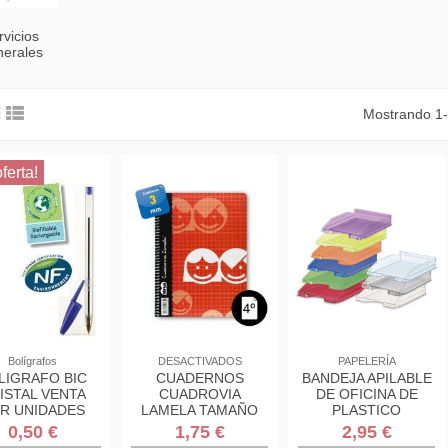
rvicios
erales
Mostrando 1-
ferta!
Bolígrafos
DESACTIVADOS
PAPELERÍA
LIGRAFO BIC
CUADERNOS
BANDEJA APILABLE
ISTAL VENTA
CUADROVIA
DE OFICINA DE
R UNIDADES
LAMELA TAMAÑO
PLASTICO
CUARTO CON
350X250X65 MM.
0,50 €
1,75 €
2,95 €
ESPIRAL
COLOR