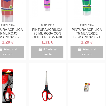
PAPELERÍA
PAPELERÍA
PAPELERÍA
TURA ACRILICA
PINTURA ACRILICA
PINTURA ACRILICA
5 ML ROJO
75 ML ROSA CON
75 ML VERDE
MARK 328525
GLITTER BISMARK
BISMARK 328521
328671
1,29 €
1,31 €
1,29 €
Añadir al
Añadir al
Añadir al
carrito
carrito
carrito