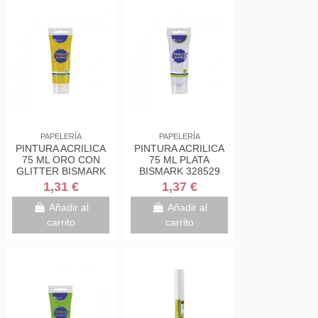
PAPELERÍA
PAPELERÍA
PINTURA ACRILICA
PINTURA ACRILICA
75 ML ORO CON
75 ML PLATA
GLITTER BISMARK
BISMARK 328529
328672
1,31 €
1,37 €
Añadir al
Añadir al
carrito
carrito