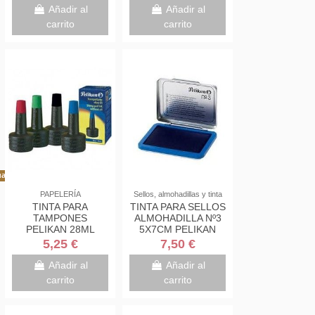
Añadir al
Añadir al
carrito
carrito
al!
PAPELERÍA
Sellos, almohadillas y tinta
TINTA PARA
TINTA PARA SELLOS
TAMPONES
ALMOHADILLA Nº3
PELIKAN 28ML
5X7CM PELIKAN
5,25 €
7,50 €
Añadir al
Añadir al
carrito
carrito