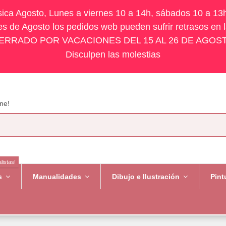
ísica Agosto, Lunes a viernes 10 a 14h, sábados 10 a 13
s de Agosto los pedidos web pueden sufrir retrasos en 
ERRADO POR VACACIONES DEL 15 AL 26 DE AGOS
Disculpen las molestias
ne!
listas!
es
Manualidades
Dibujo e Ilustración
Pint