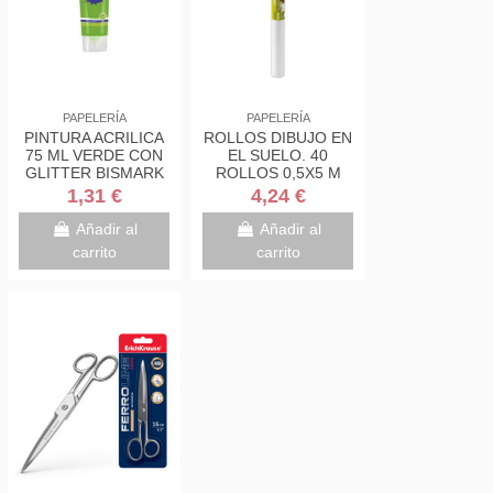
PAPELERÍA
PAPELERÍA
PINTURA ACRILICA
ROLLOS DIBUJO EN
75 ML VERDE CON
EL SUELO. 40
GLITTER BISMARK
ROLLOS 0,5X5 M
328675
GUARRO CANSON
1,31 €
4,24 €
KIDS C200003210
Añadir al
Añadir al
carrito
carrito