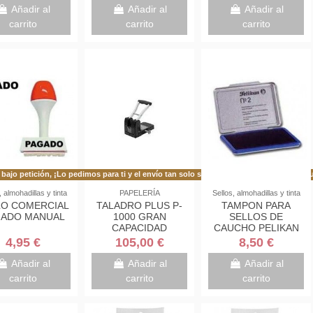
TRANSPARENTE
Añadir al
Añadir al
Añadir al
FAIBO 93-23
carrito
carrito
carrito
bajo petición, ¡Lo pedimos para ti y el envío tan solo se demora 48h más de lo habitu
En stock
, almohadillas y tinta
PAPELERÍA
Sellos, almohadillas y tinta
LO COMERCIAL
TALADRO PLUS P-
TAMPON PARA
GADO MANUAL
1000 GRAN
SELLOS DE
CAPACIDAD
CAUCHO PELIKAN
100HOJAS
Nº2 7X11CMS
4,95 €
105,00 €
8,50 €
Añadir al
Añadir al
Añadir al
carrito
carrito
carrito