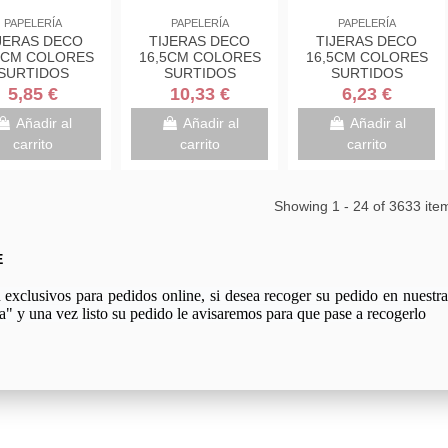
PAPELERÍA
PAPELERÍA
PAPELERÍA
JERAS DECO
TIJERAS DECO
TIJERAS DECO
5CM COLORES
16,5CM COLORES
16,5CM COLORES
SURTIDOS
SURTIDOS
SURTIDOS
DE/AZUL/ROSA
VERDE/AZUL/ROSA
VERDE/AZUL/ROSA
5,85 €
10,33 €
6,23 €
1DS-M SCOTH
1561DS-M SCOTH
1561DS-M SCOTH
7000034004
7000034004
7000034004
Añadir al
Añadir al
Añadir al
carrito
carrito
carrito
Showing 1 - 24 of 3633 ite
E
xclusivos para pedidos online, si desea recoger su pedido en nuestra 
a" y una vez listo su pedido le avisaremos para que pase a recogerlo