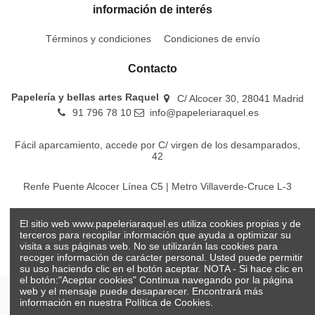
información de interés
Términos y condiciones
Condiciones de envío
Contacto
Papelería y bellas artes Raquel
C/ Alcocer 30, 28041 Madrid
91 796 78 10
info@papeleriaraquel.es
Fácil aparcamiento, accede por C/ virgen de los desamparados,
42
Renfe Puente Alcocer Línea C5 | Metro Villaverde-Cruce L-3
EMT Líneas 18-22-86-116-130-442-448
El sitio web www.papeleriaraquel.es utiliza cookies propias y de
terceros para recopilar información que ayuda a optimizar su
visita a sus páginas web. No se utilizarán las cookies para
recoger información de carácter personal. Usted puede permitir
su uso haciendo clic en el botón aceptar. NOTA - Si hace clic en
el botón:"Aceptar cookies" Continua navegando por la página
web y el mensaje puede desaparecer. Encontrará más
información en nuestra
Política de Cookies.