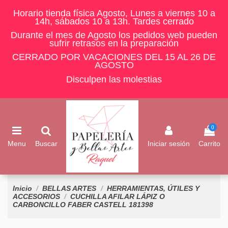
Horario tienda física Agosto, Lunes a viernes 10 a
14h, sábados 10 a 13h. Tardes cerrado
Durante el mes de Agosto los pedidos web pueden
sufrir retrasos en la preparación
CERRADO POR VACACIONES DEL 15 AL 26 DE
AGOSTO
Disculpen las molestias
0
Menu
Buscar
Iniciar sesión
Carrito
Inicio
BELLAS ARTES
HERRAMIENTAS, ÚTILES Y
ACCESORIOS
CUCHILLA AFILAR LÁPIZ O
CARBONCILLO FABER CASTELL 181398