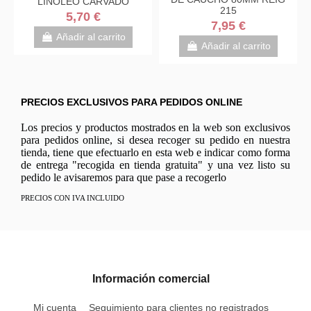
LINOLEO CARVADO
215
GRABAR
5,70 €
7,95 €
Añadir al carrito
Añadir al carrito
PRECIOS EXCLUSIVOS PARA PEDIDOS ONLINE
Los precios y productos mostrados en la web son exclusivos
para pedidos online, si desea recoger su pedido en nuestra
tienda, tiene que efectuarlo en esta web e indicar como forma
de entrega "recogida en tienda gratuita" y una vez listo su
pedido le avisaremos para que pase a recogerlo
PRECIOS CON IVA INCLUIDO
Información comercial
Mi cuenta
Seguimiento para clientes no registrados