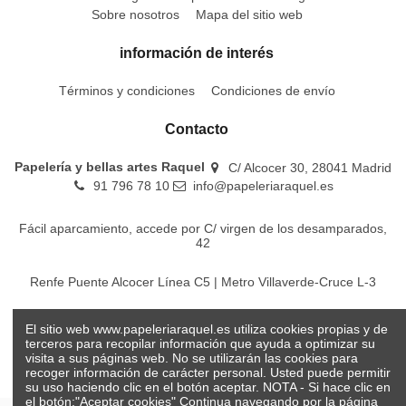
Sobre nosotros
Mapa del sitio web
información de interés
Términos y condiciones
Condiciones de envío
Contacto
Papelería y bellas artes Raquel
C/ Alcocer 30, 28041 Madrid
91 796 78 10
info@papeleriaraquel.es
Fácil aparcamiento, accede por C/ virgen de los desamparados,
42
Renfe Puente Alcocer Línea C5 | Metro Villaverde-Cruce L-3
EMT Líneas 18-22-86-116-130-442-448
El sitio web www.papeleriaraquel.es utiliza cookies propias y de
terceros para recopilar información que ayuda a optimizar su
visita a sus páginas web. No se utilizarán las cookies para
recoger información de carácter personal. Usted puede permitir
su uso haciendo clic en el botón aceptar. NOTA - Si hace clic en
el botón:"Aceptar cookies" Continua navegando por la página