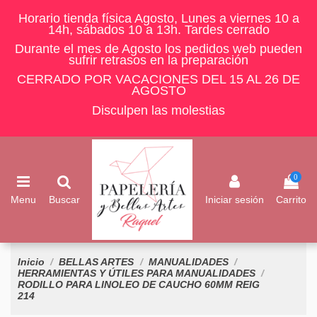
Horario tienda física Agosto, Lunes a viernes 10 a
14h, sábados 10 a 13h. Tardes cerrado
Durante el mes de Agosto los pedidos web pueden
sufrir retrasos en la preparación
CERRADO POR VACACIONES DEL 15 AL 26 DE
AGOSTO
Disculpen las molestias
0
Menu
Buscar
Iniciar sesión
Carrito
Inicio
BELLAS ARTES
MANUALIDADES
HERRAMIENTAS Y ÚTILES PARA MANUALIDADES
RODILLO PARA LINOLEO DE CAUCHO 60MM REIG
214