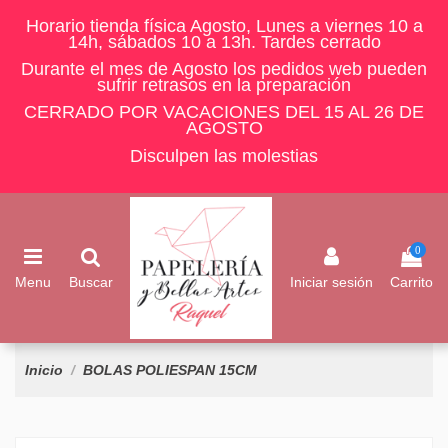
Horario tienda física Agosto, Lunes a viernes 10 a
14h, sábados 10 a 13h. Tardes cerrado
Durante el mes de Agosto los pedidos web pueden
sufrir retrasos en la preparación
CERRADO POR VACACIONES DEL 15 AL 26 DE
AGOSTO
Disculpen las molestias
0
Menu
Buscar
Iniciar sesión
Carrito
Inicio
BOLAS POLIESPAN 15CM