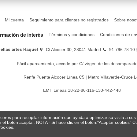
Mi cuenta
Seguimiento para clientes no registrados
Sobre noso
Términos y condiciones
Condiciones de en
ormación de interés
bellas artes Raquel
C/ Alcocer 30, 28041 Madrid
91 796 78 10
Fácil aparcamiento, accede por C/ virgen de los desamparado
Renfe Puente Alcocer Línea C5 | Metro Villaverde-Cruce L
EMT Líneas 18-22-86-116-130-442-448
erceros para recopilar información que ayuda a optimizar su visita a su
en el botón aceptar. NOTA - Si hace clic en el botón:"Aceptar cookies"
Cookies.
© Papelería y bellas artes Raquel 2026