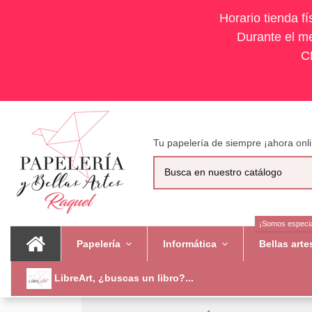
Horario tienda f
Durante el me
C
Tu papelería de siempre ¡ahora onli
¡Somos especia
Papelería
Informática
Bellas art
LibreArt, ¿buscas un libro?...