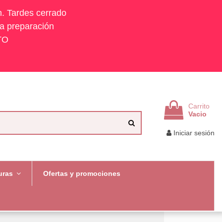
h. Tardes cerrado
la preparación
TO
Carrito
Vacio
Iniciar sesión
uras
Ofertas y promociones