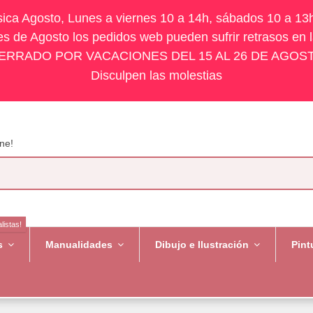
ísica Agosto, Lunes a viernes 10 a 14h, sábados 10 a 13
s de Agosto los pedidos web pueden sufrir retrasos en 
ERRADO POR VACACIONES DEL 15 AL 26 DE AGOS
Disculpen las molestias
ne!
listas!
es
Manualidades
Dibujo e Ilustración
Pint