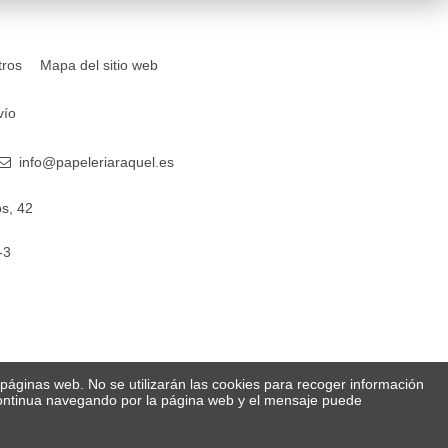
tros
Mapa del sitio web
vío
info@papeleriaraquel.es
s, 42
-3
s páginas web. No se utilizarán las cookies para recoger información
 Continua navegando por la página web y el mensaje puede