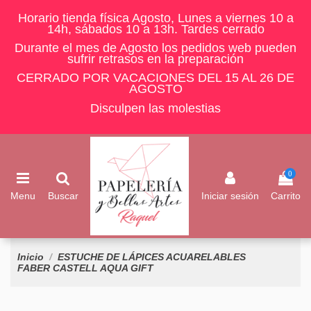
Horario tienda física Agosto, Lunes a viernes 10 a
14h, sábados 10 a 13h. Tardes cerrado
Durante el mes de Agosto los pedidos web pueden
sufrir retrasos en la preparación
CERRADO POR VACACIONES DEL 15 AL 26 DE
AGOSTO
Disculpen las molestias
0
Menu
Buscar
Iniciar sesión
Carrito
Inicio
ESTUCHE DE LÁPICES ACUARELABLES
FABER CASTELL AQUA GIFT