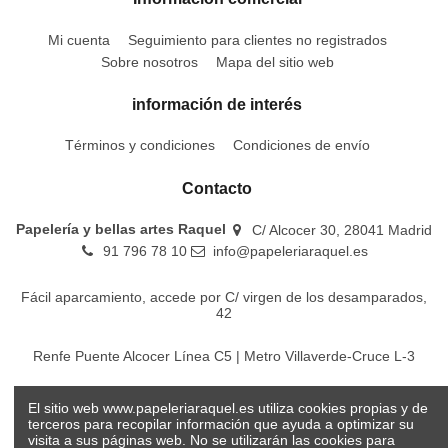
Mi cuenta
Seguimiento para clientes no registrados
Sobre nosotros
Mapa del sitio web
información de interés
Términos y condiciones
Condiciones de envío
Contacto
Papelería y bellas artes Raquel
C/ Alcocer 30, 28041 Madrid
91 796 78 10
info@papeleriaraquel.es
Fácil aparcamiento, accede por C/ virgen de los desamparados,
42
Renfe Puente Alcocer Línea C5 | Metro Villaverde-Cruce L-3
EMT Líneas 18-22-86-116-130-442-448
El sitio web www.papeleriaraquel.es utiliza cookies propias y de
terceros para recopilar información que ayuda a optimizar su
visita a sus páginas web. No se utilizarán las cookies para