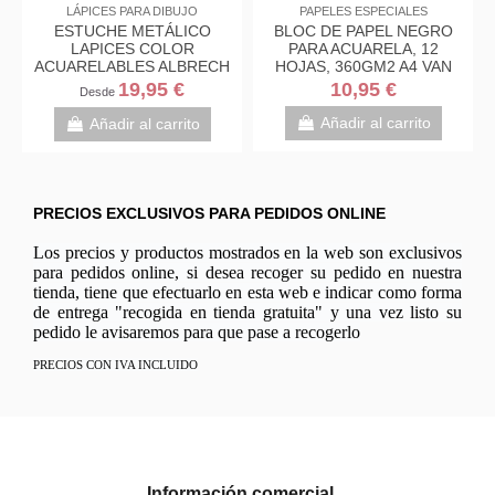
LÁPICES PARA DIBUJO
PAPELES ESPECIALES
ESTUCHE METÁLICO
BLOC DE PAPEL NEGRO
LAPICES COLOR
PARA ACUARELA, 12
ACUARELABLES ALBRECH
HOJAS, 360GM2 A4 VAN
DURER FABER CASTELL
GOGH
19,95 €
10,95 €
Desde
Añadir al carrito
Añadir al carrito
PRECIOS EXCLUSIVOS PARA PEDIDOS ONLINE
Los precios y productos mostrados en la web son exclusivos
para pedidos online, si desea recoger su pedido en nuestra
tienda, tiene que efectuarlo en esta web e indicar como forma
de entrega "recogida en tienda gratuita" y una vez listo su
pedido le avisaremos para que pase a recogerlo
PRECIOS CON IVA INCLUIDO
Información comercial