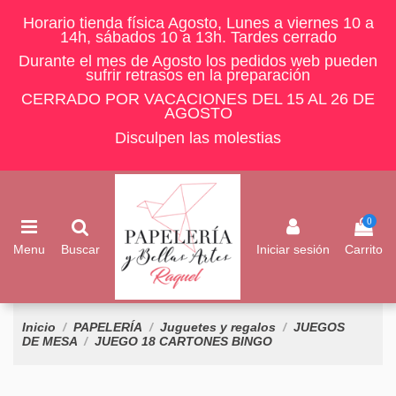
Horario tienda física Agosto, Lunes a viernes 10 a
14h, sábados 10 a 13h. Tardes cerrado
Durante el mes de Agosto los pedidos web pueden
sufrir retrasos en la preparación
CERRADO POR VACACIONES DEL 15 AL 26 DE
AGOSTO
Disculpen las molestias
0
Menu
Buscar
Iniciar sesión
Carrito
Inicio
PAPELERÍA
Juguetes y regalos
JUEGOS
DE MESA
JUEGO 18 CARTONES BINGO