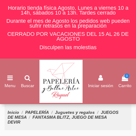
Horario tienda física Agosto, Lunes a viernes 10 a
14h, sábados 10 a 13h. Tardes cerrado
Durante el mes de Agosto los pedidos web pueden
sufrir retrasos en la preparación
CERRADO POR VACACIONES DEL 15 AL 26 DE
AGOSTO
Disculpen las molestias
0
Menu
Buscar
Iniciar sesión
Carrito
Inicio
PAPELERÍA
Juguetes y regalos
JUEGOS
DE MESA
FANTASMA BLITZ, JUEGO DE MESA
DEVIR