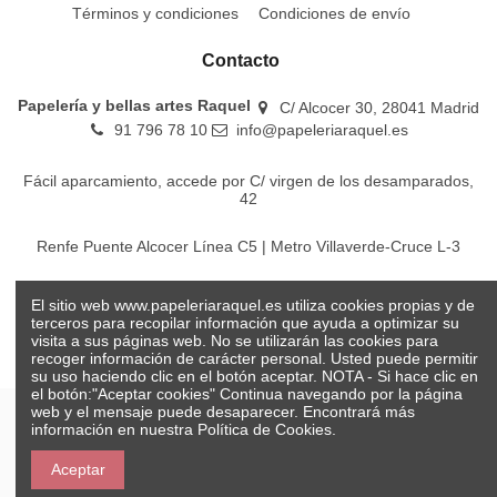
Términos y condiciones
Condiciones de envío
Contacto
Papelería y bellas artes Raquel
C/ Alcocer 30, 28041 Madrid
91 796 78 10
info@papeleriaraquel.es
Fácil aparcamiento, accede por C/ virgen de los desamparados,
42
Renfe Puente Alcocer Línea C5 | Metro Villaverde-Cruce L-3
EMT Líneas 18-22-86-116-130-442-448
El sitio web www.papeleriaraquel.es utiliza cookies propias y de
terceros para recopilar información que ayuda a optimizar su
visita a sus páginas web. No se utilizarán las cookies para
recoger información de carácter personal. Usted puede permitir
su uso haciendo clic en el botón aceptar. NOTA - Si hace clic en
el botón:"Aceptar cookies" Continua navegando por la página
web y el mensaje puede desaparecer. Encontrará más
información en nuestra
Política de Cookies.
© Papelería y bellas artes Raquel 2026
Aceptar