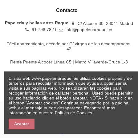
Contacto
Papelería y bellas artes Raquel
C/ Alcocer 30, 28041 Madrid
91 796 78 10
info@papeleriaraquel.es
Fácil aparcamiento, accede por C/ virgen de los desamparados,
42
Renfe Puente Alcocer Línea C5 | Metro Villaverde-Cruce L-3
EMT Líneas 18-22-86-116-130-442-448
El sitio web www.papeleriaraquel.es utiliza cookies propias y de
terceros para recopilar información que ayuda a optimizar su
visita a sus páginas web. No se utilizarán las cookies para
recoger información de carácter personal. Usted puede permitir
su uso haciendo clic en el botón aceptar. NOTA - Si hace clic en
el botón:"Aceptar cookies" Continua navegando por la página
web y el mensaje puede desaparecer. Encontrará más
información en nuestra
Política de Cookies.
© Papelería y bellas artes Raquel 2026
Aceptar