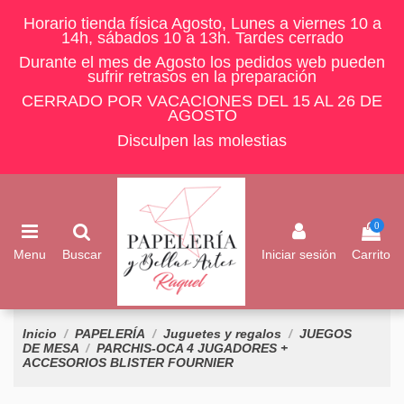
Horario tienda física Agosto, Lunes a viernes 10 a
14h, sábados 10 a 13h. Tardes cerrado
Durante el mes de Agosto los pedidos web pueden
sufrir retrasos en la preparación
CERRADO POR VACACIONES DEL 15 AL 26 DE
AGOSTO
Disculpen las molestias
0
Menu
Buscar
Iniciar sesión
Carrito
Inicio
PAPELERÍA
Juguetes y regalos
JUEGOS
DE MESA
PARCHIS-OCA 4 JUGADORES +
ACCESORIOS BLISTER FOURNIER