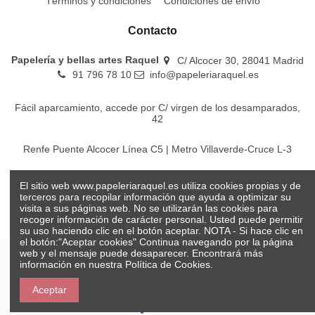
Términos y condiciones
Condiciones de envío
Contacto
Papelería y bellas artes Raquel
C/ Alcocer 30, 28041 Madrid
91 796 78 10
info@papeleriaraquel.es
Fácil aparcamiento, accede por C/ virgen de los desamparados,
42
Renfe Puente Alcocer Línea C5 | Metro Villaverde-Cruce L-3
EMT Líneas 18-22-86-116-130-442-448
El sitio web www.papeleriaraquel.es utiliza cookies propias y de
terceros para recopilar información que ayuda a optimizar su
visita a sus páginas web. No se utilizarán las cookies para
recoger información de carácter personal. Usted puede permitir
su uso haciendo clic en el botón aceptar. NOTA - Si hace clic en
el botón:"Aceptar cookies" Continua navegando por la página
web y el mensaje puede desaparecer. Encontrará más
información en nuestra
Política de Cookies.
© Papelería y bellas artes Raquel 2026
Aceptar