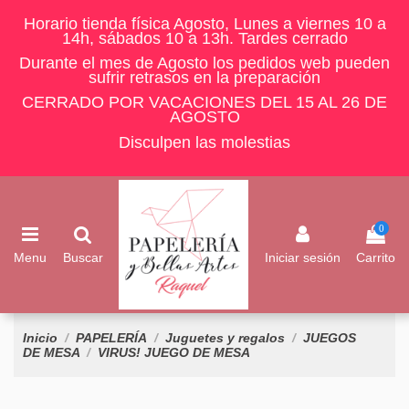
Horario tienda física Agosto, Lunes a viernes 10 a
14h, sábados 10 a 13h. Tardes cerrado
Durante el mes de Agosto los pedidos web pueden
sufrir retrasos en la preparación
CERRADO POR VACACIONES DEL 15 AL 26 DE
AGOSTO
Disculpen las molestias
0
Menu
Buscar
Iniciar sesión
Carrito
Inicio
PAPELERÍA
Juguetes y regalos
JUEGOS
DE MESA
VIRUS! JUEGO DE MESA