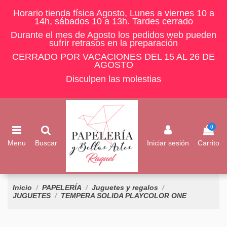
Horario tienda física Agosto, Lunes a viernes 10 a
14h, sábados 10 a 13h. Tardes cerrado
Durante el mes de Agosto los pedidos web pueden
sufrir retrasos en la preparación
CERRADO POR VACACIONES DEL 15 AL 26 DE
AGOSTO
Disculpen las molestias
0
Menu
Buscar
Iniciar sesión
Carrito
Inicio
PAPELERÍA
Juguetes y regalos
JUGUETES
TEMPERA SOLIDA PLAYCOLOR ONE