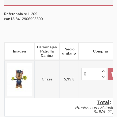
Referencia
sr11209
ean13
8412906998800
Personajes
Precio
Imagen
Patrulla
Comprar
unitario
Canina
Chase
5,95 €
Total
:
0
Precios con IVA inclui
% IVA: 21,0