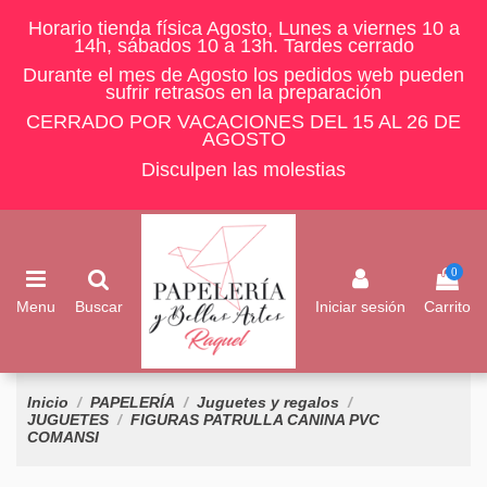
Horario tienda física Agosto, Lunes a viernes 10 a
14h, sábados 10 a 13h. Tardes cerrado
Durante el mes de Agosto los pedidos web pueden
sufrir retrasos en la preparación
CERRADO POR VACACIONES DEL 15 AL 26 DE
AGOSTO
Disculpen las molestias
0
Menu
Buscar
Iniciar sesión
Carrito
Inicio
PAPELERÍA
Juguetes y regalos
JUGUETES
FIGURAS PATRULLA CANINA PVC
COMANSI