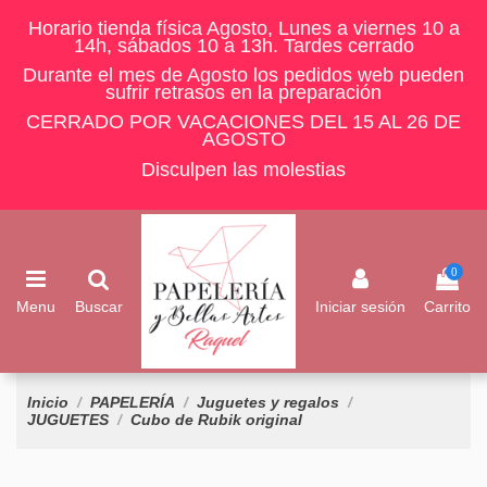
Horario tienda física Agosto, Lunes a viernes 10 a
14h, sábados 10 a 13h. Tardes cerrado
Durante el mes de Agosto los pedidos web pueden
sufrir retrasos en la preparación
CERRADO POR VACACIONES DEL 15 AL 26 DE
AGOSTO
Disculpen las molestias
0
Menu
Buscar
Iniciar sesión
Carrito
Inicio
PAPELERÍA
Juguetes y regalos
JUGUETES
Cubo de Rubik original