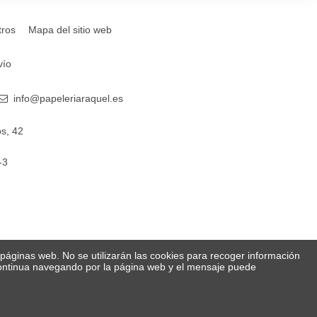
tros
Mapa del sitio web
vío
info@papeleriaraquel.es
s, 42
-3
s páginas web. No se utilizarán las cookies para recoger información
 Continua navegando por la página web y el mensaje puede