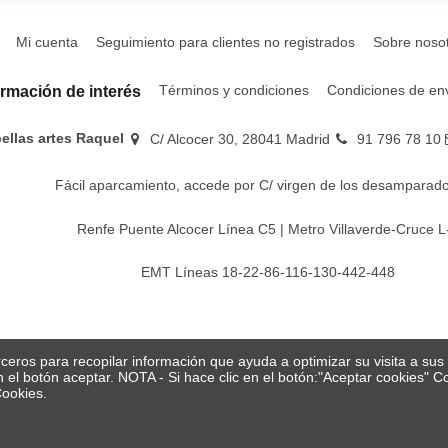
Mi cuenta
Seguimiento para clientes no registrados
Sobre noso
Términos y condiciones
Condiciones de en
ormación de interés
bellas artes Raquel
C/ Alcocer 30, 28041 Madrid
91 796 78 10
Fácil aparcamiento, accede por C/ virgen de los desamparado
Renfe Puente Alcocer Línea C5 | Metro Villaverde-Cruce L
EMT Líneas 18-22-86-116-130-442-448
erceros para recopilar información que ayuda a optimizar su visita a su
en el botón aceptar. NOTA - Si hace clic en el botón:"Aceptar cookies"
Cookies.
© Papelería y bellas artes Raquel 2026