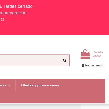
h. Tardes cerrado
la preparación
TO
Carrito
Vacio
Iniciar sesión
uras
Ofertas y promociones