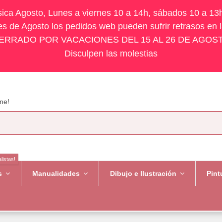
ísica Agosto, Lunes a viernes 10 a 14h, sábados 10 a 13
s de Agosto los pedidos web pueden sufrir retrasos en 
ERRADO POR VACACIONES DEL 15 AL 26 DE AGOS
Disculpen las molestias
ne!
listas!
es
Manualidades
Dibujo e Ilustración
Pint