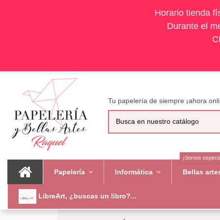
Horario tienda f
Durante el me
C
Tu papelería de siempre ¡ahora onli
¡Somos especia
Papelería
Informática
Bellas art
LibreArt, ¿buscas un libro?...