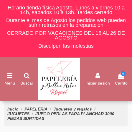
Horario tienda física Agosto, Lunes a viernes 10 a
14h, sábados 10 a 13h. Tardes cerrado
Durante el mes de Agosto los pedidos web pueden
sufrir retrasos en la preparación
CERRADO POR VACACIONES DEL 15 AL 26 DE
AGOSTO
Disculpen las molestias
0
Menu
Buscar
Iniciar sesión
Carrito
Inicio
PAPELERÍA
Juguetes y regalos
JUGUETES
JUEGO PERLAS PARA PLANCHAR 3000
PIEZAS SURTIDAS