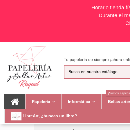
Horario tienda f
Durante el me
C
Tu papelería de siempre ¡ahora onli
¡Somos especia
Papelería
Informática
Bellas art
LibreArt, ¿buscas un libro?...