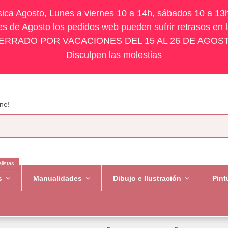
ísica Agosto, Lunes a viernes 10 a 14h, sábados 10 a 13
s de Agosto los pedidos web pueden sufrir retrasos en 
ERRADO POR VACACIONES DEL 15 AL 26 DE AGOS
Disculpen las molestias
ne!
listas!
es
Manualidades
Dibujo e Ilustración
Pint