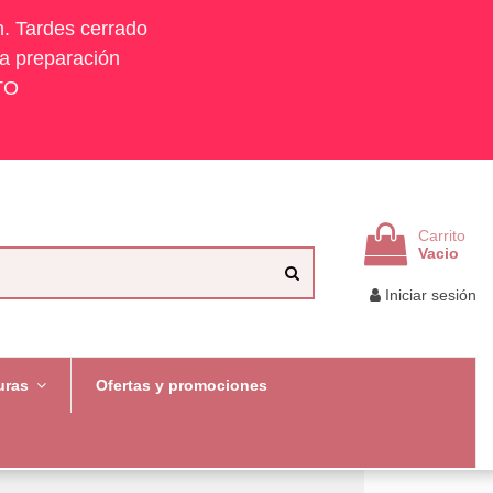
h. Tardes cerrado
la preparación
TO
Carrito
Vacio
Iniciar sesión
uras
Ofertas y promociones