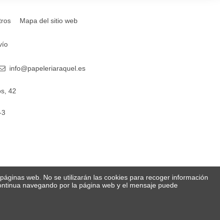
tros
Mapa del sitio web
vío
info@papeleriaraquel.es
s, 42
-3
s páginas web. No se utilizarán las cookies para recoger información
 Continua navegando por la página web y el mensaje puede