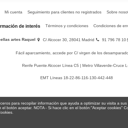
Mi cuenta
Seguimiento para clientes no registrados
Sobre noso
Términos y condiciones
Condiciones de en
ormación de interés
bellas artes Raquel
C/ Alcocer 30, 28041 Madrid
91 796 78 10
Fácil aparcamiento, accede por C/ virgen de los desamparado
Renfe Puente Alcocer Línea C5 | Metro Villaverde-Cruce L
EMT Líneas 18-22-86-116-130-442-448
erceros para recopilar información que ayuda a optimizar su visita a su
en el botón aceptar. NOTA - Si hace clic en el botón:"Aceptar cookies"
Cookies.
© Papelería y bellas artes Raquel 2026