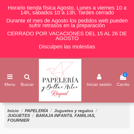
Horario tienda física Agosto, Lunes a viernes 10 a
14h, sábados 10 a 13h. Tardes cerrado
Durante el mes de Agosto los pedidos web pueden
sufrir retrasos en la preparación
CERRADO POR VACACIONES DEL 15 AL 26 DE
AGOSTO
Disculpen las molestias
0
Menu
Buscar
Iniciar sesión
Carrito
Inicio
PAPELERÍA
Juguetes y regalos
JUGUETES
BARAJA INFANTIL FAMILIAS,
FOURNIER