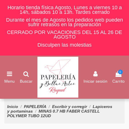
Horario tienda física Agosto, Lunes a viernes 10 a
14h, sábados 10 a 13h. Tardes cerrado
Durante el mes de Agosto los pedidos web pueden
sufrir retrasos en la preparación
CERRADO POR VACACIONES DEL 15 AL 26 DE
AGOSTO
Disculpen las molestias
0
Menu
Buscar
Iniciar sesión
Carrito
Inicio
PAPELERÍA
Escribir y corregir
Lapiceros
y portaminas
MINAS 0.7 HB FABER CASTELL
POLYMER TUBO 12UD