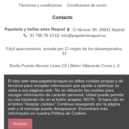
Términos y condiciones
Condiciones de envío
Contacto
Papelería y bellas artes Raquel
C/ Alcocer 30, 28041 Madrid
91 796 78 10
info@papeleriaraquel.es
Fácil aparcamiento, accede por C/ virgen de los desamparados,
42
Renfe Puente Alcocer Línea C5 | Metro Villaverde-Cruce L-3
EMT Líneas 18-22-86-116-130-442-448
El sitio web www.papeleriaraquel.es utiliza cookies propias y de
terceros para recopilar información que ayuda a optimizar su
visita a sus páginas web. No se utilizarán las cookies para
recoger información de carácter personal. Usted puede permitir
su uso haciendo clic en el botón aceptar. NOTA - Si hace clic en
el botón:"Aceptar cookies" Continua navegando por la página
web y el mensaje puede desaparecer. Encontrará más
información en nuestra
Política de Cookies.
© Papelería y bellas artes Raquel 2026
Aceptar