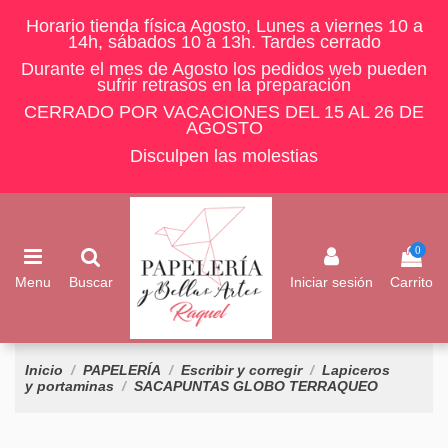
Horario tienda física Agosto, Lunes a viernes 10 a
14h, sábados 10 a 13h. Tardes cerrado
Durante el mes de Agosto los pedidos web pueden
sufrir retrasos en la preparación
CERRADO POR VACACIONES DEL 15 AL 26 DE
AGOSTO
Disculpen las molestias
0
Menu
Buscar
Iniciar sesión
Carrito
Inicio
PAPELERÍA
Escribir y corregir
Lapiceros
y portaminas
SACAPUNTAS GLOBO TERRAQUEO