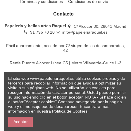
Términos y condiciones
Condiciones de envío
Contacto
Papelería y bellas artes Raquel
C/ Alcocer 30, 28041 Madrid
91 796 78 10
info@papeleriaraquel.es
Fácil aparcamiento, accede por C/ virgen de los desamparados,
42
Renfe Puente Alcocer Línea C5 | Metro Villaverde-Cruce L-3
EMT Líneas 18-22-86-116-130-442-448
El sitio web www.papeleriaraquel.es utiliza cookies propias y de
terceros para recopilar información que ayuda a optimizar su
visita a sus páginas web. No se utilizarán las cookies para
recoger información de carácter personal. Usted puede permitir
su uso haciendo clic en el botón aceptar. NOTA - Si hace clic en
el botón:"Aceptar cookies" Continua navegando por la página
web y el mensaje puede desaparecer. Encontrará más
información en nuestra
Política de Cookies.
© Papelería y bellas artes Raquel 2026
Aceptar