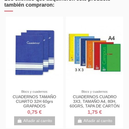
también compraron:
Blocs y cuadernos
Blocs y cuadernos
CUADERNOS TAMAÑO
CUADERNOS CUADRO
CUARTO 32H 60grs
3X3, TAMAÑO A4, 80H,
GRAPADOS
60GRS, TAPA DE CARTÓN
BLANDO
0,75 €
1,75 €
Añadir al carrito
Añadir al carrito