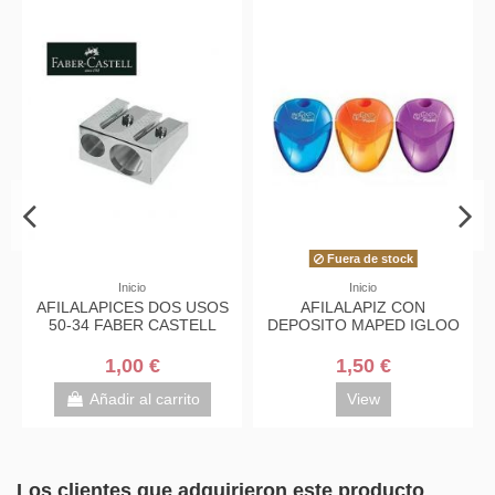
Fuera de stock
Inicio
Inicio
ALAPICES DOS USOS
AFILALAPIZ CON
AFILALÁP
34 FABER CASTELL
DEPOSITO MAPED IGLOO
EXTRA
1,00 €
1,50 €
Añadir al carrito
View
Aña
Los clientes que adquirieron este producto