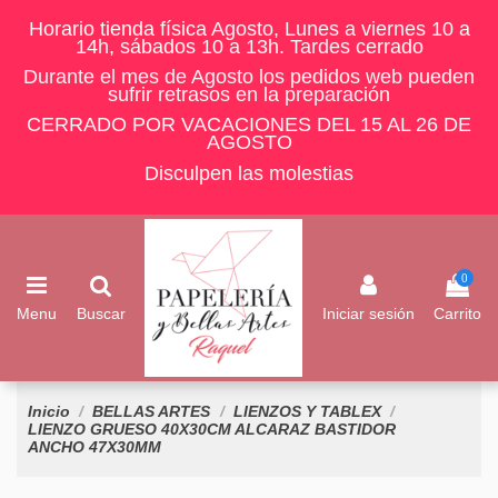
Horario tienda física Agosto, Lunes a viernes 10 a
14h, sábados 10 a 13h. Tardes cerrado
Durante el mes de Agosto los pedidos web pueden
sufrir retrasos en la preparación
CERRADO POR VACACIONES DEL 15 AL 26 DE
AGOSTO
Disculpen las molestias
0
Menu
Buscar
Iniciar sesión
Carrito
Inicio
BELLAS ARTES
LIENZOS Y TABLEX
LIENZO GRUESO 40X30CM ALCARAZ BASTIDOR
ANCHO 47X30MM