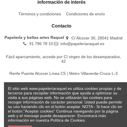
información de interés
Términos y condiciones
Condiciones de envío
Contacto
Papelería y bellas artes Raquel
C/ Alcocer 30, 28041 Madrid
91 796 78 10
info@papeleriaraquel.es
Fácil aparcamiento, accede por C/ virgen de los desamparados,
42
Renfe Puente Alcocer Línea C5 | Metro Villaverde-Cruce L-3
EMT Líneas 18-22-86-116-130-442-448
El sitio web www.papeleriaraquel.es utiliza cookies propias y de
terceros para recopilar información que ayuda a optimizar su
visita a sus páginas web. No se utilizarán las cookies para
recoger información de carácter personal. Usted puede permitir
su uso haciendo clic en el botón aceptar. NOTA - Si hace clic en
el botón:"Aceptar cookies" Continua navegando por la página
web y el mensaje puede desaparecer. Encontrará más
información en nuestra
Política de Cookies.