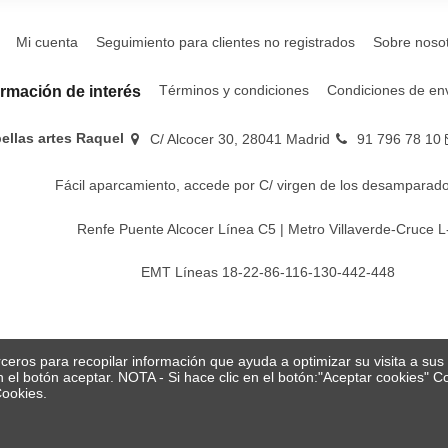
Mi cuenta
Seguimiento para clientes no registrados
Sobre noso
Términos y condiciones
Condiciones de en
ormación de interés
bellas artes Raquel
C/ Alcocer 30, 28041 Madrid
91 796 78 10
Fácil aparcamiento, accede por C/ virgen de los desamparado
Renfe Puente Alcocer Línea C5 | Metro Villaverde-Cruce L
EMT Líneas 18-22-86-116-130-442-448
erceros para recopilar información que ayuda a optimizar su visita a su
en el botón aceptar. NOTA - Si hace clic en el botón:"Aceptar cookies"
Cookies.
© Papelería y bellas artes Raquel 2026