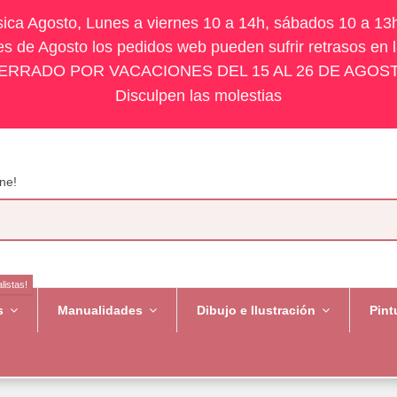
ísica Agosto, Lunes a viernes 10 a 14h, sábados 10 a 13
s de Agosto los pedidos web pueden sufrir retrasos en 
ERRADO POR VACACIONES DEL 15 AL 26 DE AGOS
Disculpen las molestias
ne!
listas!
es
Manualidades
Dibujo e Ilustración
Pint