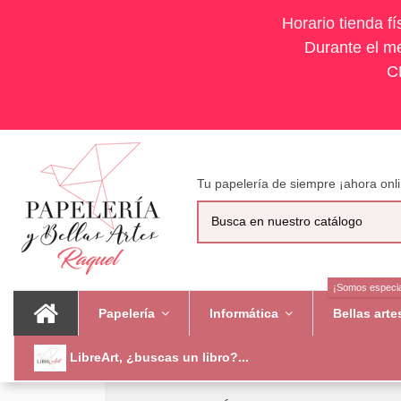
Horario tienda f
Durante el me
C
Tu papelería de siempre ¡ahora onli
¡Somos especia
Papelería
Informática
Bellas art
LibreArt, ¿buscas un libro?...