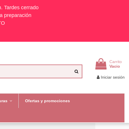
h. Tardes cerrado
la preparación
TO
Carrito
Vacio
Iniciar sesión
uras
Ofertas y promociones