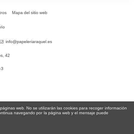
tros
Mapa del sitio web
vío
info@papeleriaraquel.es
s, 42
-3
s páginas web. No se utilizarán las cookies para recoger información
 Continua navegando por la página web y el mensaje puede