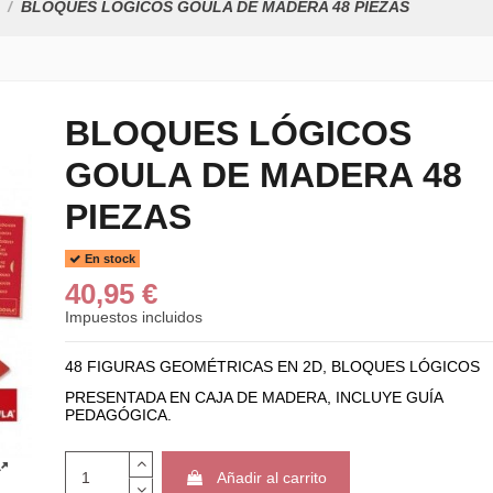
BLOQUES LÓGICOS GOULA DE MADERA 48 PIEZAS
BLOQUES LÓGICOS
GOULA DE MADERA 48
JUEGO DE REGL
MADERA FAIBO...
PIEZAS
6,50 €
CUERPOS GEOM
En stock
FAIBO 825...
40,95 €
110,00 €
Impuestos incluidos
REGLETAS DE M
FAIBO 44-1 1X1...
48 FIGURAS GEOMÉTRICAS EN 2D, BLOQUES LÓGICOS
29,15 €
PRESENTADA EN CAJA DE MADERA, INCLUYE GUÍA
PEDAGÓGICA.
Añadir al carrito