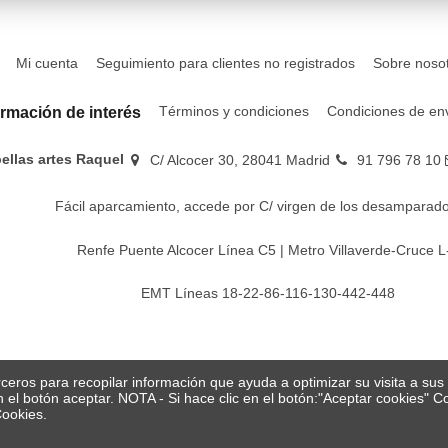
Mi cuenta
Seguimiento para clientes no registrados
Sobre noso
Términos y condiciones
Condiciones de en
ormación de interés
bellas artes Raquel
C/ Alcocer 30, 28041 Madrid
91 796 78 10
Fácil aparcamiento, accede por C/ virgen de los desamparado
Renfe Puente Alcocer Línea C5 | Metro Villaverde-Cruce L
EMT Líneas 18-22-86-116-130-442-448
erceros para recopilar información que ayuda a optimizar su visita a su
en el botón aceptar. NOTA - Si hace clic en el botón:"Aceptar cookies"
Cookies.
© Papelería y bellas artes Raquel 2026