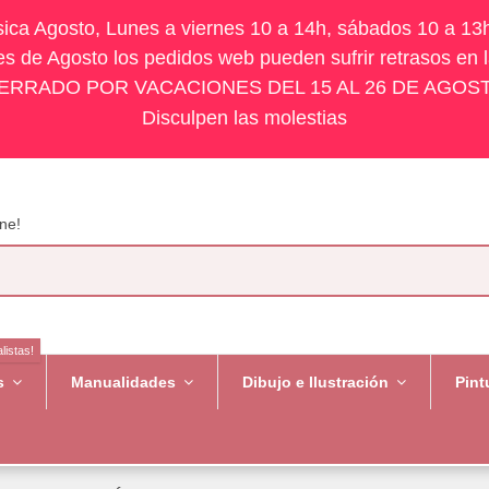
ísica Agosto, Lunes a viernes 10 a 14h, sábados 10 a 13
s de Agosto los pedidos web pueden sufrir retrasos en 
ERRADO POR VACACIONES DEL 15 AL 26 DE AGOS
Disculpen las molestias
ne!
listas!
es
Manualidades
Dibujo e Ilustración
Pint