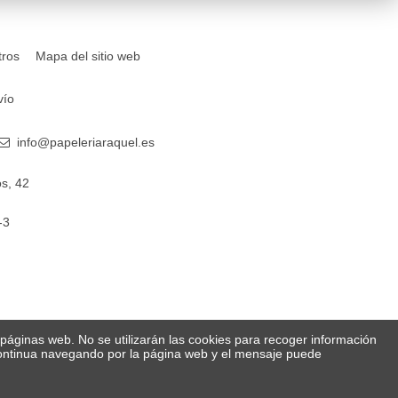
tros
Mapa del sitio web
vío
info@papeleriaraquel.es
s, 42
-3
s páginas web. No se utilizarán las cookies para recoger información
 Continua navegando por la página web y el mensaje puede