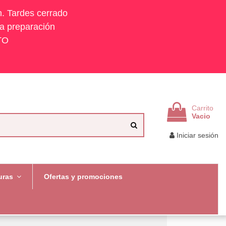
h. Tardes cerrado
la preparación
TO
Carrito
Vacio
Iniciar sesión
uras
Ofertas y promociones