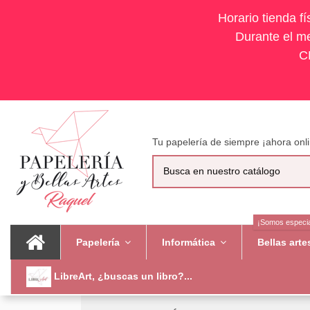
Horario tienda f
Durante el me
C
Tu papelería de siempre ¡ahora onli
¡Somos especia
Papelería
Informática
Bellas art
LibreArt, ¿buscas un libro?...