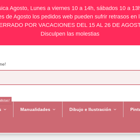
ísica Agosto, Lunes a viernes 10 a 14h, sábados 10 a 13
s de Agosto los pedidos web pueden sufrir retrasos en 
ERRADO POR VACACIONES DEL 15 AL 26 DE AGOS
Disculpen las molestias
ne!
listas!
es
Manualidades
Dibujo e Ilustración
Pint