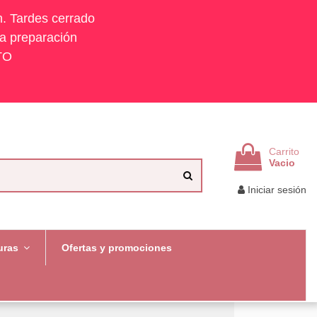
h. Tardes cerrado
la preparación
TO
Carrito
Vacio
Iniciar sesión
uras
Ofertas y promociones