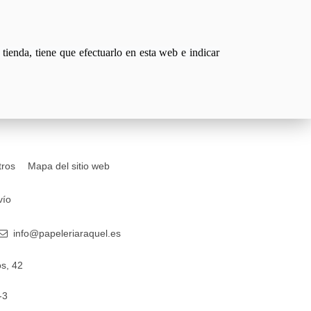
tienda, tiene que efectuarlo en esta web e indicar
tros
Mapa del sitio web
vío
info@papeleriaraquel.es
s, 42
-3