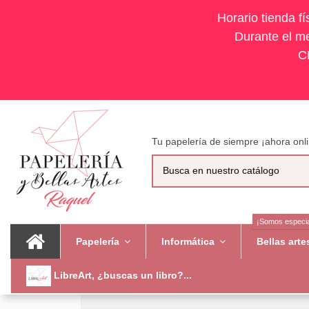
Horario tienda f
Durante el me
C
Tu papelería de siempre ¡ahora onli
¡Somos especia
Papelería
Informática
Bellas art
LibreArt, ¿buscas un libro?...