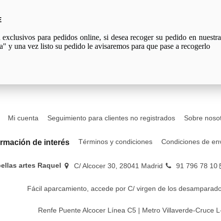
E
xclusivos para pedidos online, si desea recoger su pedido en nuestra 
a" y una vez listo su pedido le avisaremos para que pase a recogerlo
Mi cuenta
Seguimiento para clientes no registrados
Sobre noso
Términos y condiciones
Condiciones de en
ormación de interés
bellas artes Raquel
C/ Alcocer 30, 28041 Madrid
91 796 78 10
Fácil aparcamiento, accede por C/ virgen de los desamparado
Renfe Puente Alcocer Línea C5 | Metro Villaverde-Cruce L