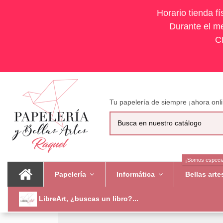
Horario tienda f
Durante el me
C
Tu papelería de siempre ¡ahora onli
¡Somos especia
Papelería
Informática
Bellas art
LibreArt, ¿buscas un libro?...