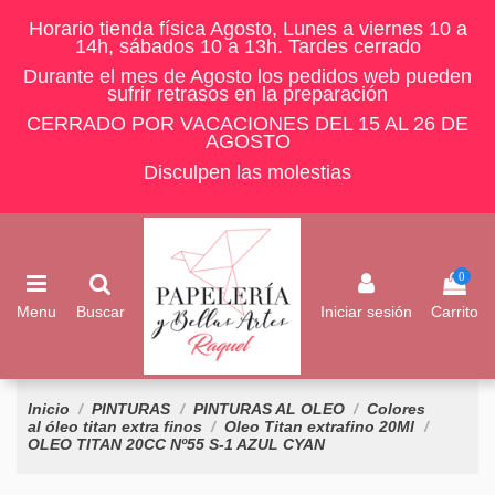
Horario tienda física Agosto, Lunes a viernes 10 a
14h, sábados 10 a 13h. Tardes cerrado
Durante el mes de Agosto los pedidos web pueden
sufrir retrasos en la preparación
CERRADO POR VACACIONES DEL 15 AL 26 DE
AGOSTO
Disculpen las molestias
0
Menu
Buscar
Iniciar sesión
Carrito
Inicio
PINTURAS
PINTURAS AL OLEO
Colores
al óleo titan extra finos
Oleo Titan extrafino 20Ml
OLEO TITAN 20CC Nº55 S-1 AZUL CYAN