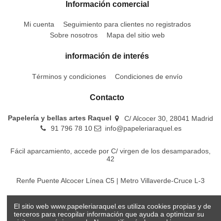
Información comercial
Mi cuenta
Seguimiento para clientes no registrados
Sobre nosotros
Mapa del sitio web
información de interés
Términos y condiciones
Condiciones de envío
Contacto
Papelería y bellas artes Raquel
C/ Alcocer 30, 28041 Madrid
91 796 78 10
info@papeleriaraquel.es
Fácil aparcamiento, accede por C/ virgen de los desamparados,
42
Renfe Puente Alcocer Línea C5 | Metro Villaverde-Cruce L-3
EMT Líneas 18-22-86-116-130-442-448
El sitio web www.papeleriaraquel.es utiliza cookies propias y de
terceros para recopilar información que ayuda a optimizar su