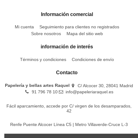
Información comercial
Mi cuenta
Seguimiento para clientes no registrados
Sobre nosotros
Mapa del sitio web
información de interés
Términos y condiciones
Condiciones de envío
Contacto
Papelería y bellas artes Raquel
C/ Alcocer 30, 28041 Madrid
91 796 78 10
info@papeleriaraquel.es
Fácil aparcamiento, accede por C/ virgen de los desamparados,
42
Renfe Puente Alcocer Línea C5 | Metro Villaverde-Cruce L-3
EMT Líneas 18-22-86-116-130-442-448