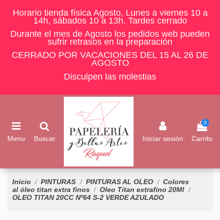
Horario tienda física Agosto, Lunes a viernes 10 a
14h, sábados 10 a 13h. Tardes cerrado
Durante el mes de Agosto los pedidos web pueden
sufrir retrasos en la preparación
CERRADO POR VACACIONES DEL 15 AL 26 DE
AGOSTO
Disculpen las molestias
0
Menu
Buscar
Iniciar sesión
Carrito
Inicio
PINTURAS
PINTURAS AL OLEO
Colores
al óleo titan extra finos
Oleo Titan extrafino 20Ml
OLEO TITAN 20CC Nº64 S-2 VERDE AZULADO